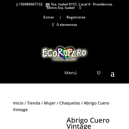
+56989067132
Sta. Isabel 0151, Local 4 - Providencia.
Metro Sta. Isabel
Entrar
|
Registrarse
0 elementos
Menú
Inicio
/
Tienda
/
Mujer
/
Chaquetas
/ Abrigo Cuero
Vintage
Abrigo Cuero
Vintage